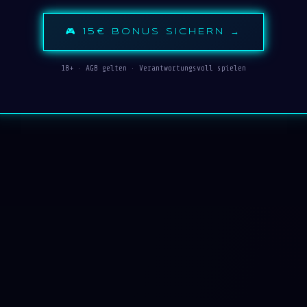
🎮 15€ BONUS SICHERN →
US →
ALLE CASINOS ANSEHEN
18+ · AGB gelten · Verantwortungsvoll spielen
· Verantwortungsvoll spielen