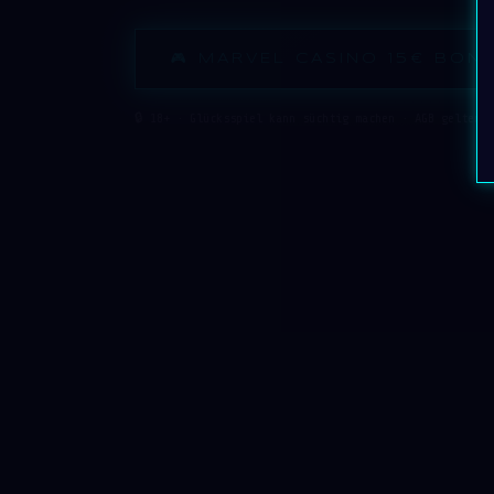
🎮 MARVEL CASINO 15€ BON
🔒 18+ · Glücksspiel kann süchtig machen · AGB gelten 