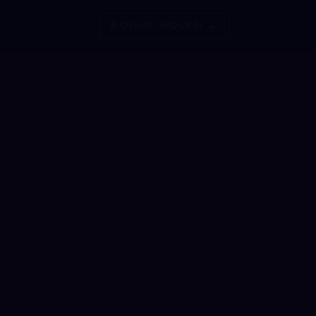
BONUS HOLEN →